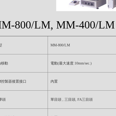
M-800/LM, MM-400/LM
型
MM-800/LM
軸移動
電動(最大速度:10mm/sec.)
M控製器後置接口
內置
學頭
單目頭 , 三目頭, FA三目頭