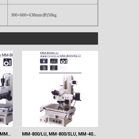
300×600×638mm/約50kg
MM-800, MM-400, MM-800/S, MM-400/S
MM-800/LU, MM-800/SLU, MM-400/LU, MM-400/SLU