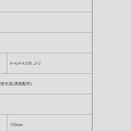
6×4,4×4,O3L,2×2
素燈光源(選購配件)
150mm