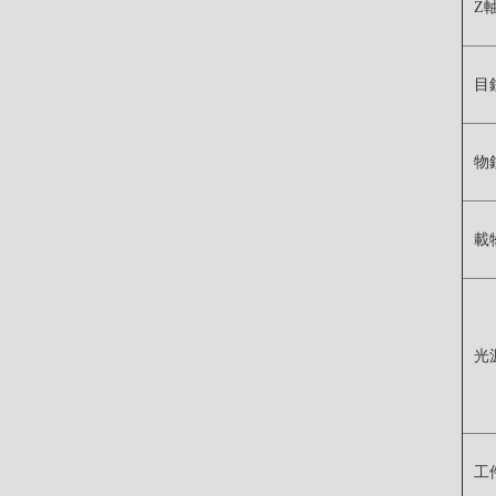
Z
目
物
載
光
工