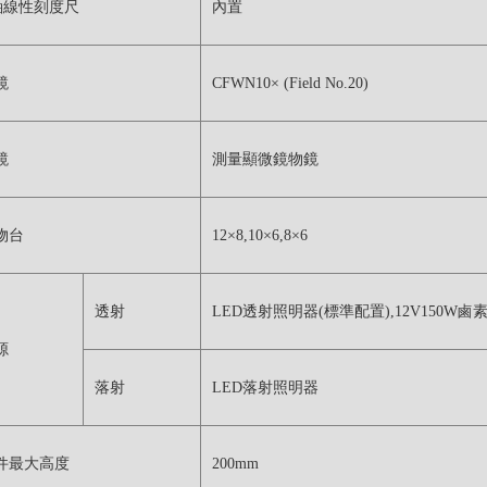
軸線性刻度尺
內置
鏡
CFWN10× (Field No.20)
鏡
測量顯微鏡物鏡
物台
12×8,10×6,8×6
透射
LED透射照明器(標準配置),12V150W鹵
源
落射
LED落射照明器
件最大高度
200mm