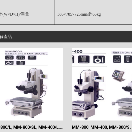
(W×D×H)/重量
385×785×725mm/約65kg
關產品
MM-800/L, MM-800/SL, MM-400/L, MM-400/SL